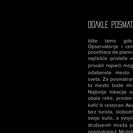
ODAKLE POSMAT
Idite tamo gde 
Opservatorije i cen
posetilaca da planir
najčešće privlače 
privukli najveći mo
odaberete mesto 
sveta. Za posmatra
to mesto bude mrač
Najbolje lokacije s
obala reke, prostor
kafić ili restoran. A
bez turista, slobod
svoje kuće, a svoj
društvenih mreža p
posmatranju! Možete