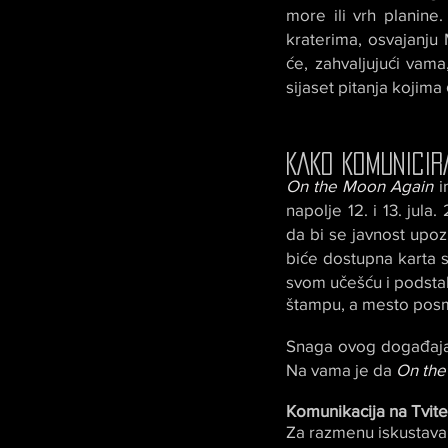
more ili vrh planin
kraterima, osvajanju
će, zahvaljujući vam
sijaset pitanja kojima 
KAKO KOMUNICIR
On the Moon Again
i
napolje 12. i 13. ju
da bi se javnost upo
biće dostupna karta 
svom učešću i podstak
štampu, a mesto posm
Snaga ovog događaja 
Na vama je da
On the
Komunikacija na Tvite
Za razmenu iskustava