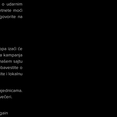
, o udarnim
etnete moći
govorite na
opa izaći će
na kampanja
našem sajtu
bavestite o
te i lokalnu
ajednicama.
večeri.
gain