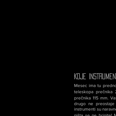
KOJE INSTRUMEN
Mesec ima tu predno
teleskopa prečnika 
prečnika 115 mm. Vaš
drugo ne preostaje
instrumenti su naravno
ništa se ne brinite!