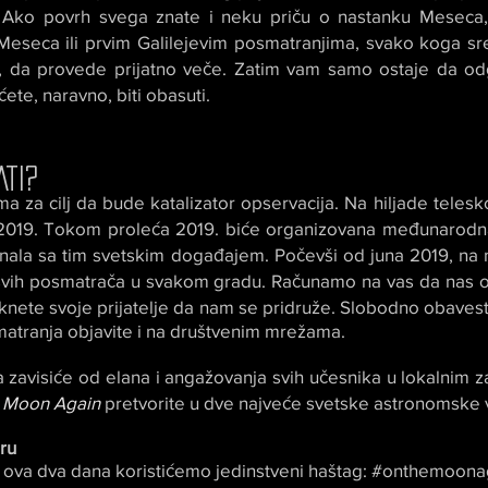
e. Ako povrh svega znate i neku priču o nastanku Meseca
 Meseca ili prvim Galilejevim posmatranjima, svako koga sr
a, da provede prijatno veče. Zatim vam samo ostaje da od
ćete, naravno, biti obasuti.
ATI?
ma za cilj da bude katalizator opservacija. Na hiljade telesk
la. 2019. Tokom proleća 2019. biće organizovana međunarod
znala sa tim svetskim događajem. Počevši od juna 2019, na 
svih posmatrača u svakom gradu. Računamo na vas da nas o
nete svoje prijatelje da nam se pridruže. Slobodno obavesti
atranja objavite i na društvenim mrežama.
zavisiće od elana i angažovanja svih učesnika u lokalnim z
 Moon Again
pretvorite u dve najveće svetske astronomske 
ru
 ova dva dana koristićemo jedinstveni haštag: #onthemoona