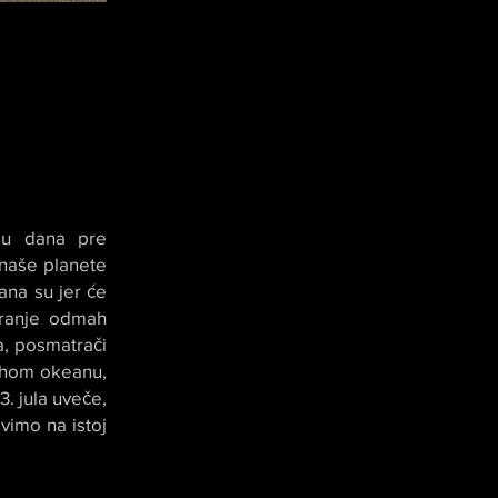
ju dana pre
naše planete
ana su jer će
tranje odmah
a, posmatrači
ihom okeanu,
. jula uveče,
vimo na istoj