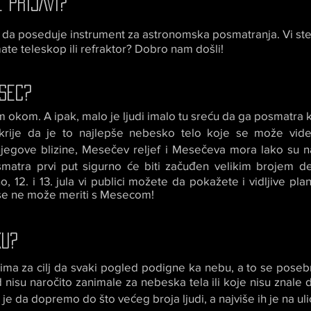
 PRIJAVI?
da poseduje instrument za astronomska posmatranja. Vi ste 
imate teleskop ili refraktor? Dobro nam došli!
SEC?
im okom. A ipak, malo je ljudi imalo tu sreću da ga posmatra 
otkrije da je to najlepše nebesko telo koje se može vid
jegove blizine, Mesečev reljef i Mesečeva mora lako su n
tra prvi put sigurno će biti začuđen velikim brojem deta
 12. i 13. jula vi publici možete da pokažete i vidljive plan
a se ne može meriti s Mesecom!
KU?
ima za cilj da svaki pogled podigne ka nebu, a to se pose
nisu naročito zanimale za nebeska tela ili koje nisu znale da
e da dopremo do što većeg broja ljudi, a najviše ih je na ulic