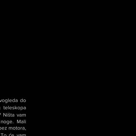
dvogleda do
g teleskopa
? Ništa vam
noge. Mali
 bez motora,
. To će vam