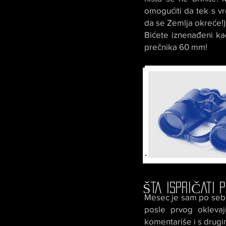
omogućiti da tek s v
da se Zemlja okreće!)
Bićete iznenađeni ka
prečnika 60 mm!
ŠTA ISPRIČATI P
Mesec je sam po sebi
posle prvog oklevaj
komentariše i s drugi