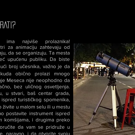
RATI?
ima najviše prolaznika!
tri za animaciju zahtevaju od
aju, da se organizuju. Ta mesta
već upućenu publiku. Da biste
gući broj učesnika, važno je da
kuda obično prolazi mnogo
nje Meseca nije neophodno da
no, bez uličnog osvetljenja.
u, u stvari, baš centar grada,
 ispred turističkog spomenika,
ko živite u malom selu ili u mestu
no postavite instrument ispred
im komšijama, i drugima preko
oručite da vam se pridruže u
, naravno, i da otvorite svoju