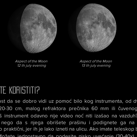
Aspect of the Moon
Aspect of the Moon
12 th july evening
13 th july evening
TE KORISTITI?
st da se dobro vidi uz pomoć bilo kog instrumenta, od 
20-30 cm, malog refraktora prečnika 60 mm ili čuveno
 instrument odavno nije video noć niti izašao na vazduh
 nego da s njega obrišete prašinu i podignete ga na 
 praktični, jer ih je lako izneti na ulicu. Ako imate teleskop
 Možete jednostavno da podesite nisko uvećanje (30-40x)