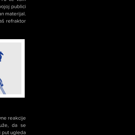
ojoj publici
n materijal.
aš refraktor
vne reakcije
duže, da se
i put ugleda