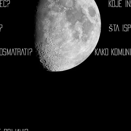
EC?
KOJE IN
?
ŠTA ISP
OSMATRATI?
KAKO KOMUNI