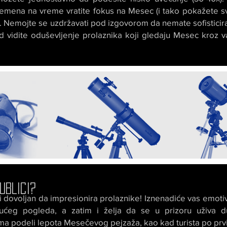
remena na vreme vratite fokus na Mesec (i tako pokažete sv
. Nemojte se uzdržavati pod izgovorom da nemate sofisticira
d vidite oduševljenje prolaznika koji gledaju Mesec kroz v
UBLICI?
 dovoljan da impresionira prolaznike! Iznenadiće vas emoti
ućeg pogleda, a zatim i želja da se u prizoru uživa 
ma podeli lepota Mesečevog pejzaža, kao kad turista po prv