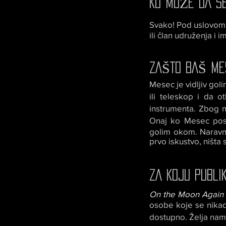
KO MOŽE DA SE
Svako! Pod uslovom 
ili član udruženja i 
ZAŠTO BAŠ ME
Mesec je vidljiv gol
ili teleskop i da 
instrumenta. Zbog n
Onaj ko Mesec posma
golim okom. Naravno,
prvo iskustvo, ništ
ZA KOJU PUBLI
On the Moon Again
osobe koje se nikad 
dostupno. Želja nam j