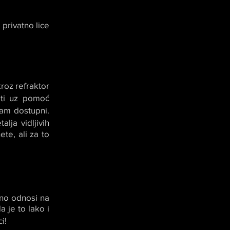
privatno lice
kroz refraktor
eti uz pomoć
am dostupni.
lja vidljivih
ete, ali za to
bno odnosi na
 je to lako i
i!