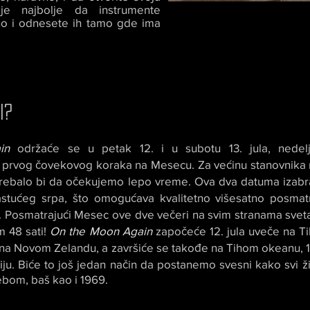
i je najbolje da instrumente
no i odnesete ih tamo gde ima
I?
in
održaće se u petak 12. i u subotu 13. jula, nedel
 prvog čovekovog koraka na Mesecu. Za većinu stanovnika 
 i trebalo bi da očekujemo lepo vreme. Ova dva datuma izabr
rastućeg srpa, što omogućava kvalitetno višesatno posma
. Posmatrajući Mesec ove dve večeri na svim stranama svet
m 48 sati!
On the Moon Again
započeće 12. jula uveče na T
 na Novom Zelandu, a završiće se takođe na Tihom okeanu, 13
tiju. Biće to još jedan način da postanemo svesni kako svi ži
nebom, baš kao i 1969.