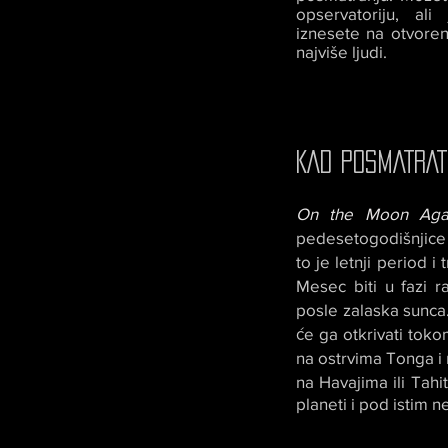
opservatoriju, al
iznesete na otvore
najviše ljudi.
KAD POSMATRAT
On the Moon Aga
pedesetogodišnjice
to je letnji period
Mesec biti u fazi 
posle zalaska sunca
će ga otkrivati toko
na ostrvima Tonga i
na Havajima ili Tahi
planeti i pod istim 