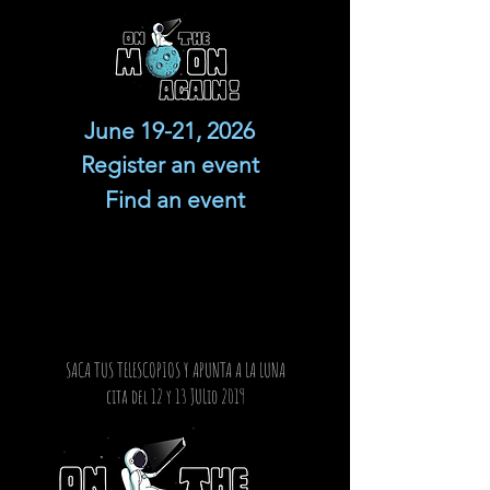
June 19-21, 2026
Register an event
Find an event
SACA TUS TELESCOPIOS Y APUNTA A LA LUNA
cita del 12 y 13 JULio 2019