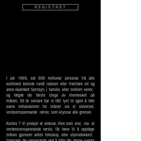
registret
I juli 1969, sat 600 millionar personar frå alle
kontinent klemde rundt radioen eller framføre eit og
anna skjeldant fjernsyn, i familie, eller mellom vener,
og følgde dei første stega av mennesket på
månen.
50 år seinare har vi fått lyst til igjen å føle
same entusiasmen for månen via ei universel,
verdsomspennande rørsle, som kryssar alle grenser.
Korleis ? Vi ynskjer at einkvar, liten som stor, via ei
verdensomspennande rørsle, får høve til å oppdage
månen gjennom anten teleskop, eller stjernekikkert.
Overrask dei passerande ved å tilby dei denne uventa