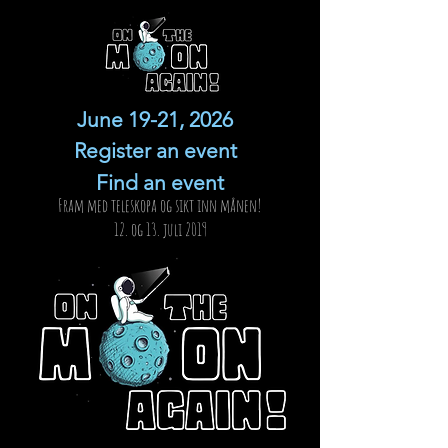
June 19-21, 2026
Register an event
Find an event
Fram med teleskopa og sikt inn månen!
12. og 13. juli 2019