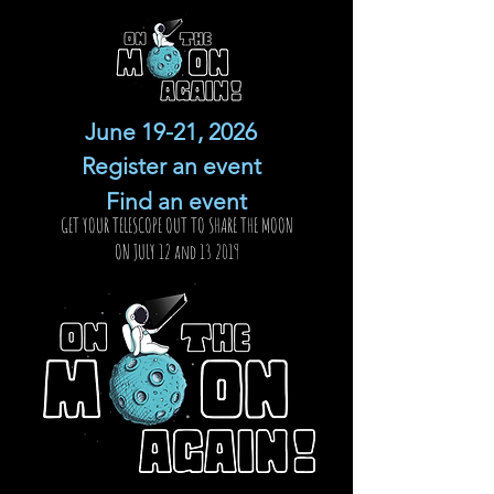
June 19-21, 2026
Register an event
Find an event
GET YOUR TELESCOPE OUT TO SHARE THE MOON
ON JULY 12 and 13 2019