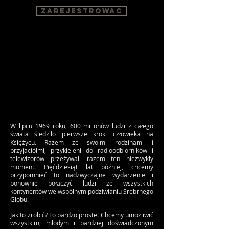
zarejestrowaC
W lipcu 1969 roku, 600 milionów ludzi z całego
świata śledziło pierwsze kroki człowieka na
Księżycu. Razem ze swoimi rodzinami i
przyjaciółmi, przyklejeni do radioodbiorników i
telewizorów przeżywali razem ten niezwykły
moment. Pięćdziesiąt lat później, chcemy
przypomnieć to nadzwyczajne wydarzenie i
ponownie połączyć ludzi ze wszystkich
kontynentów we wspólnym podziwianiu Srebrnego
Globu.
Jak to zrobić? To bardzo proste! Chcemy umożliwić
wszystkim, młodym i bardziej doświadczonym