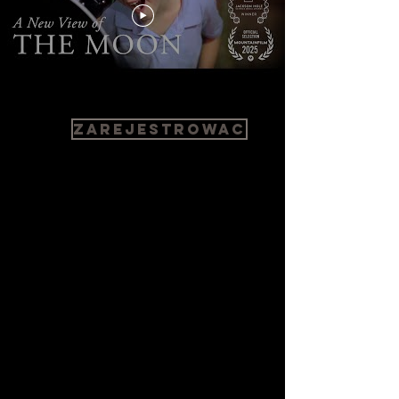
This video is subtitled in 14 languages
zarejestrowaC