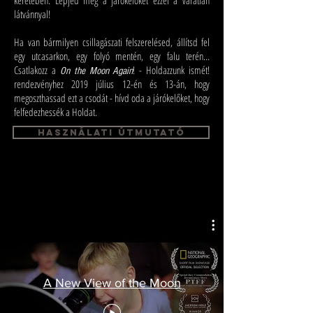
keretében. Lepjed meg a járókelőket ezzel a váratlan
látvánnyal!
Ha van bármilyen csillagászati felszerelésed, állítsd fel
egy utcasarkon, egy folyó mentén, egy falu terén…
Csatlakozz a
! - Holdazzunk ismét!
On the Moon Again
rendezvényhez 2019 július 12-én és 13-án, hogy
megoszthassad ezt a csodát - hívd oda a járókelőket, hogy
felfedezhessék a Holdat.
használati útmutató
A New View of the Moon