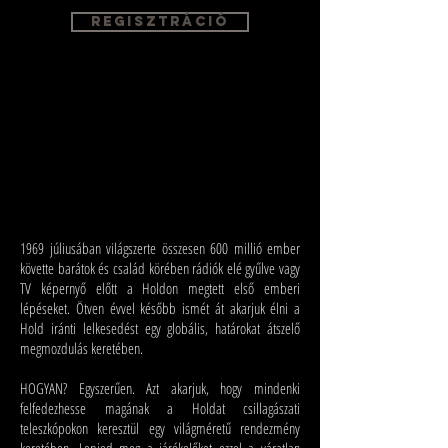
Regisztráció
1969 júliusában világszerte összesen 600 millió ember
követte barátok és család körében rádiók elé gyűlve vagy
TV képernyő előtt a Holdon megtett első emberi
lépéseket. Ötven évvel később ismét át akarjuk élni a
Hold iránti lelkesedést egy globális, határokat átszelő
megmozdulás keretében.
HOGYAN? Egyszerűen. Azt akarjuk, hogy mindenki
felfedezhesse magának a Holdat csillagászati
teleszkópokon keresztül egy világméretű rendezmény