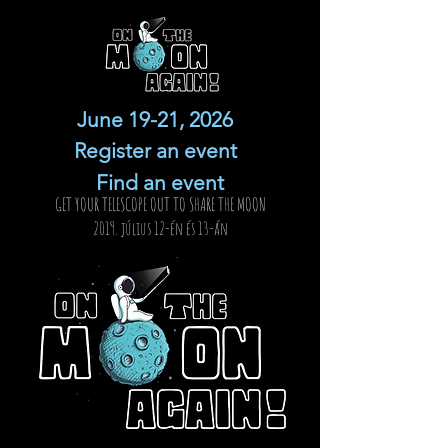
June 19-21, 2026
Register an event
Find an event
GET YOUR TELESCOPE OUT TO SHARE THE MOON
2019. július 12-én és 13-án